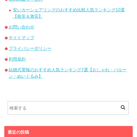
安いカーシェアリングのおすすめ比較人気ランキング10選
【格安＆激安】
お問い合わせ
サイトマップ
プライバシーポリシー
利用規約
結婚式電報のおすすめ人気ランキング7選【おしゃれ・バルー
ン・ぬいぐるみ】
最近の投稿