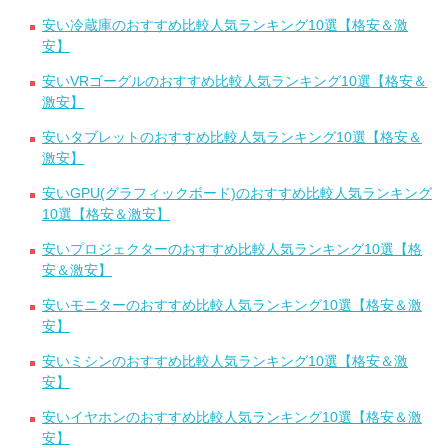
安い冷蔵庫のおすすめ比較人気ランキング10選【格安＆激
安】
安いVRゴーグルのおすすめ比較人気ランキング10選【格安＆
激安】
安いタブレットのおすすめ比較人気ランキング10選【格安＆
激安】
安いGPU(グラフィックボード)のおすすめ比較人気ランキング
10選【格安＆激安】
安いプロジェクターのおすすめ比較人気ランキング10選【格
安＆激安】
安いモニターのおすすめ比較人気ランキング10選【格安＆激
安】
安いミシンのおすすめ比較人気ランキング10選【格安＆激
安】
安いイヤホンのおすすめ比較人気ランキング10選【格安＆激
安】