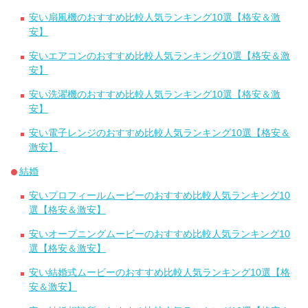
安い扇風機のおすすめ比較人気ランキング10選【格安＆激
安】
安いエアコンのおすすめ比較人気ランキング10選【格安＆激
安】
安い洗濯機のおすすめ比較人気ランキング10選【格安＆激
安】
安い電子レンジのおすすめ比較人気ランキング10選【格安＆
激安】
結婚
安いプロフィールムービーのおすすめ比較人気ランキング10
選【格安＆激安】
安いオープニングムービーのおすすめ比較人気ランキング10
選【格安＆激安】
安い結婚式ムービーのおすすめ比較人気ランキング10選【格
安＆激安】