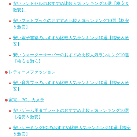
安いランドセルのおすすめ比較人気ランキング10選【格安＆
激安】
安いフォトブックのおすすめ比較人気ランキング10選【格安
＆激安】
安い電子書籍のおすすめ比較人気ランキング10選【格安＆激
安】
安いウォーターサーバーのおすすめ比較人気ランキング10選
【格安＆激安】
レディースファッション
安い育乳ブラのおすすめ比較人気ランキング10選【格安＆激
安】
家電、PC、カメラ
安いゲーム用タブレットのおすすめ比較人気ランキング10選
【格安＆激安】
安いゲーミングPCのおすすめ比較人気ランキング10選【格安
＆激安】