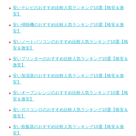
安いテレビのおすすめ比較人気ランキング10選【格安＆激
安】
安い掃除機のおすすめ比較人気ランキング10選【格安＆激
安】
安いノートパソコンのおすすめ比較人気ランキング10選【格
安＆激安】
安いプリンターのおすすめ比較人気ランキング10選【格安＆
激安】
安い加湿器のおすすめ比較人気ランキング10選【格安＆激
安】
安いオーブンレンジのおすすめ比較人気ランキング10選【格
安＆激安】
安いガスコンロのおすすめ比較人気ランキング10選【格安＆
激安】
安い炊飯器のおすすめ比較人気ランキング10選【格安＆激
安】