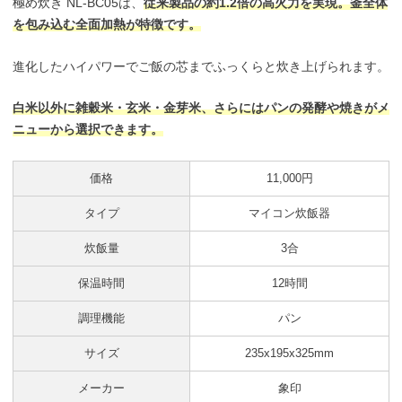
極め炊き NL-BC05は、
従来製品の約1.2倍の高火力を実現。釜全体
を包み込む全面加熱が特徴です。
進化したハイパワーでご飯の芯までふっくらと炊き上げられます。
白米以外に雑穀米・玄米・金芽米、さらにはパンの発酵や焼きがメ
ニューから選択できます。
価格
11,000円
タイプ
マイコン炊飯器
炊飯量
3合
保温時間
12時間
調理機能
パン
サイズ
235x195x325mm
メーカー
象印