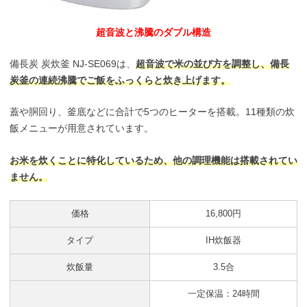
超音波と沸騰のダブル構造
備長炭 炭炊釜 NJ-SE069は、
超音波で米の並び方を調整し、備長
炭釜の連続沸騰でご飯をふっくらと炊き上げます。
蓋や胴回り、釜底などに合計で5つのヒーターを搭載。11種類の炊
飯メニューが用意されています。
お米を炊くことに特化しているため、他の調理機能は搭載されてい
ません。
価格
16,800円
タイプ
IH炊飯器
炊飯量
3.5合
一定保温：24時間