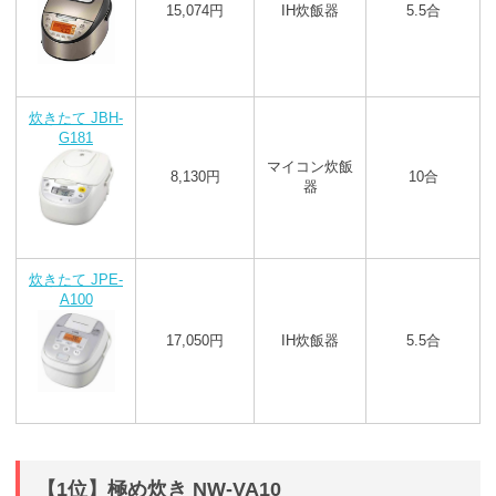
15,074円
IH炊飯器
5.5合
炊きたて JBH-
G181
マイコン炊飯
8,130円
10合
器
炊きたて JPE-
A100
17,050円
IH炊飯器
5.5合
【1位】極め炊き NW-VA10