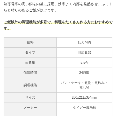
熱導電率の高い銅を内釜に採用。効率よく内部を発熱させ、ふっく
らと粘りのあるご飯が炊けます。
ご飯以外の調理機能が多彩で、料理をたくさん作る方におすすめで
す。
価格
15,074円
タイプ
IH炊飯器
炊飯量
5.5合
保温時間
24時間
パン・ケーキ・煮物・煮込み・
調理機能
蒸し物
サイズ
260x211x354mm
メーカー
タイガー魔法瓶