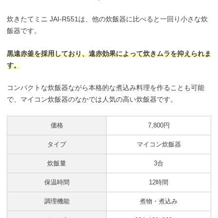
炊きたてミニ JAI-R551は、他の炊飯器に比べると一回り小さな炊
飯器です。
黒遠赤釜を採用しており、遠赤効果によって炊きムラを抑えられま
す。
コンパクトな炊飯器ながら本格的な煮込み料理を作ることも可能
で、マイコン炊飯器のなかでは人気の高い炊飯器です。
価格
7,800円
タイプ
マイコン炊飯器
炊飯量
3合
保温時間
12時間
調理機能
煮物・煮込み