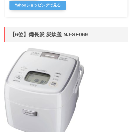
Yahooショッピングで見る
【6位】備長炭 炭炊釜 NJ-SE069